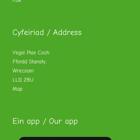
h.uk
Cyfeiriad / Address
Ysgol Plas Coch
Ffordd Stansty,
Wrecsam
LL11 2BU
Map
Ein app / Our app