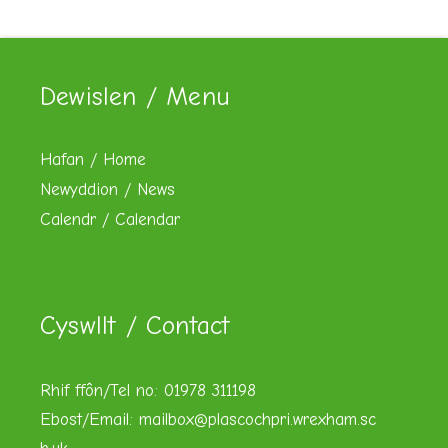
Dewislen / Menu
Hafan / Home
Newyddion / News
Calendr / Calendar
Cyswllt / Contact
Rhif ffôn/Tel no: 01978 311198
Ebost/Email:
mailbox@plascochpri.wrexham.sc