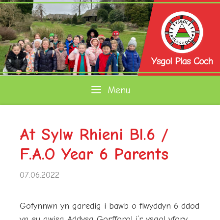
Skip
to
content
Menu
At Sylw Rhieni Bl.6 /
F.A.O Year 6 Parents
07.06.2022
Gofynnwn yn garedig i bawb o flwyddyn 6 ddod
yn eu gwisg Addysg Gorfforol i’r ysgol yfory,