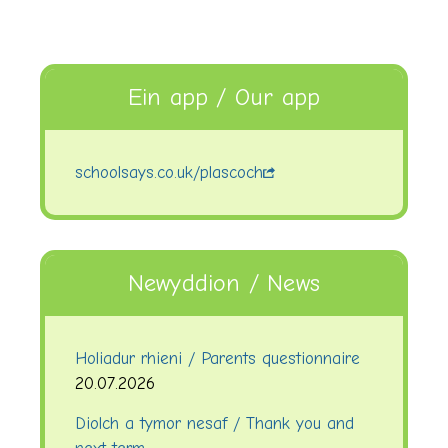
Ein app / Our app
schoolsays.co.uk/plascoch
Newyddion / News
Holiadur rhieni / Parents questionnaire
20.07.2026
Diolch a tymor nesaf / Thank you and