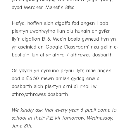
dydd Mercher, Mehefin 8fed.
Hefyd, hoffwn eich atgoffa fod angen i bob
plentyn uwchlwytho llun o’u hunain ar gyfer
llyfr atgofion Bl.6. Mae’n bosib gwneud hyn yn
yr aseiniad ar ‘Google Classroom’ neu gellir e-
bostio’r llun at yr athro / athrawes dosbarth.
Os ydych yn dymuno prynu llyfr, mae angen
dod a £6.50 mewn amlen gydag enw a
dosbarth eich plentyn arni a’i rhoi i’w
athro/athrawes dosbarth.
We kindly ask that every year 6 pupil come to
school in their P.E kit tomorrow, Wednesday,
June 8th.