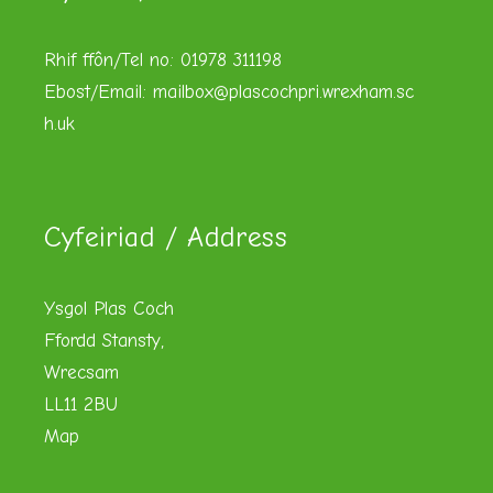
Rhif ffôn/Tel no: 01978 311198
Ebost/Email:
mailbox@plascochpri.wrexham.sc
h.uk
Cyfeiriad / Address
Ysgol Plas Coch
Ffordd Stansty,
Wrecsam
LL11 2BU
Map