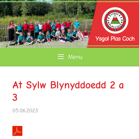
Skip
to
content
Menu
At Sylw Blynyddoedd 2 a
3
05.06.2023