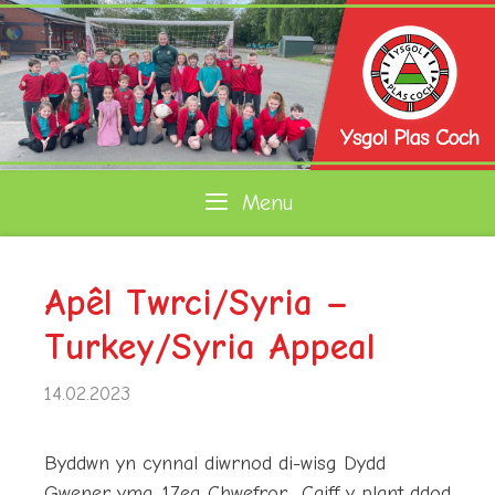
Skip
to
content
Menu
Apêl Twrci/Syria –
Turkey/Syria Appeal
14.02.2023
Byddwn yn cynnal diwrnod di-wisg Dydd
Gwener yma, 17eg Chwefror. Caiff y plant ddod