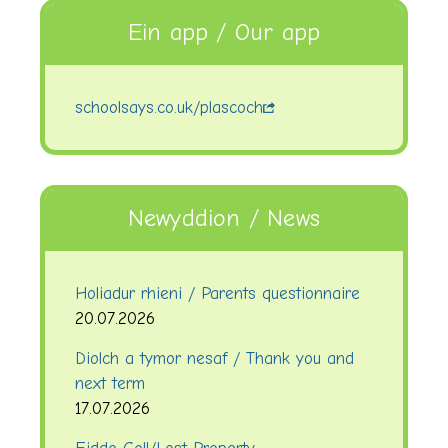
Ein app / Our app
schoolsays.co.uk/plascoch
Newyddion / News
Holiadur rhieni / Parents questionnaire
20.07.2026
Diolch a tymor nesaf / Thank you and
next term
17.07.2026