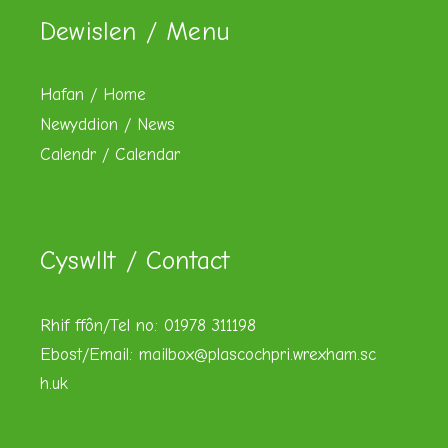
Dewislen / Menu
Hafan / Home
Newyddion / News
Calendr / Calendar
Cyswllt / Contact
Rhif ffôn/Tel no: 01978 311198
Ebost/Email:
mailbox@plascochpri.wrexham.sc
h.uk