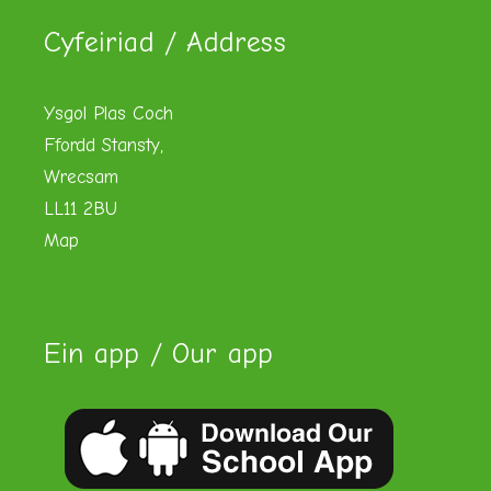
Cyfeiriad / Address
Ysgol Plas Coch
Ffordd Stansty,
Wrecsam
LL11 2BU
Map
Ein app / Our app