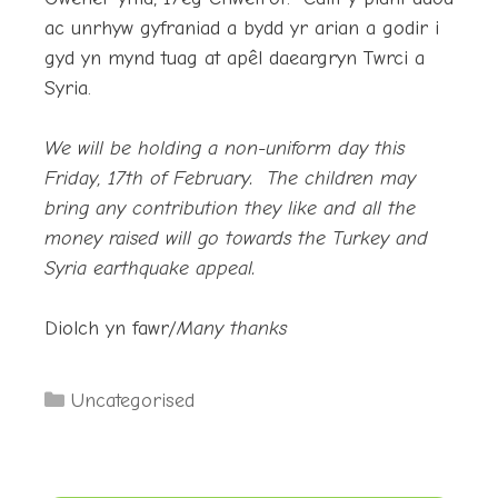
ac unrhyw gyfraniad a bydd yr arian a godir i
gyd yn mynd tuag at apêl daeargryn Twrci a
Syria.
We will be holding a non-uniform day this
Friday, 17th of February. The children may
bring any contribution they like and all the
money raised will go towards the Turkey and
Syria earthquake appeal.
Diolch yn fawr/
Many thanks
Categories
Uncategorised