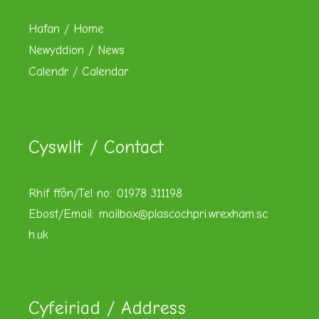
Hafan / Home
Newyddion / News
Calendr / Calendar
Cyswllt / Contact
Rhif ffôn/Tel no: 01978 311198
Ebost/Email:
mailbox@plascochpri.wrexham.sc
h.uk
Cyfeiriad / Address