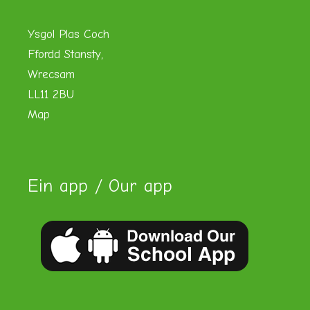
Ysgol Plas Coch
Ffordd Stansty,
Wrecsam
LL11 2BU
Map
Ein app / Our app