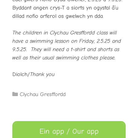
Byddant angen crys-T a siorts yn ogystal â’u
dillad nofio arferol os gwelwch yn dda.
The children in Clychau Gresffordd class will
have a swimming lesson on Friday, 2.5.25 and
9.5.25. They will need a t-shirt and shorts as
well as their usual swimming clothes please.
Diolch/
Thank you
Categories
Clychau Gresffordd
Ein app / Our app