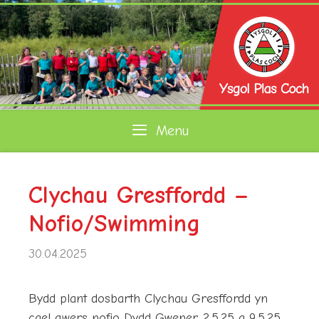
Skip
to
content
Menu
Clychau Gresffordd –
Nofio/Swimming
30.04.2025
Bydd plant dosbarth Clychau Gresffordd yn
cael gwers nofio Dydd Gwener, 2.5.25 a 9.5.25.