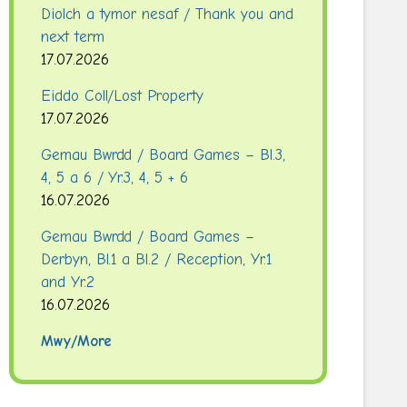
Diolch a tymor nesaf / Thank you and
next term
17.07.2026
Eiddo Coll/Lost Property
17.07.2026
Gemau Bwrdd / Board Games – Bl.3,
4, 5 a 6 / Yr.3, 4, 5 + 6
16.07.2026
Gemau Bwrdd / Board Games –
Derbyn, Bl.1 a Bl.2 / Reception, Yr.1
and Yr.2
16.07.2026
Mwy/More