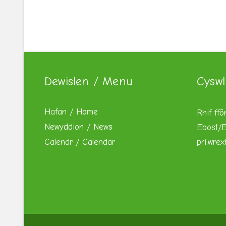
Dewislen / Menu
Cyswl
Hafan / Home
Rhif ffô
Newyddion / News
Ebost/E
Calendr / Calendar
pri.wre