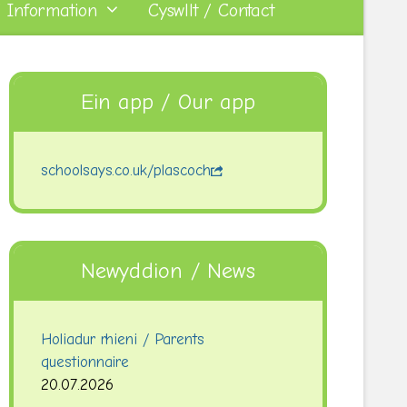
 Information
Cyswllt / Contact
Ein app / Our app
schoolsays.co.uk/plascoch
Newyddion / News
Holiadur rhieni / Parents
questionnaire
20.07.2026