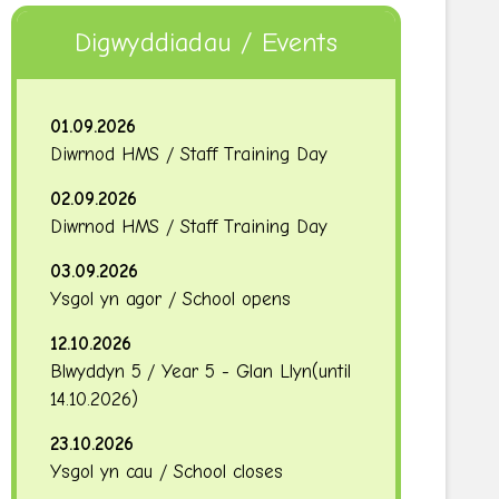
Digwyddiadau / Events
01.09.2026
Diwrnod HMS / Staff Training Day
02.09.2026
Diwrnod HMS / Staff Training Day
03.09.2026
Ysgol yn agor / School opens
12.10.2026
Blwyddyn 5 / Year 5 - Glan Llyn
(until
14.10.2026
)
23.10.2026
Ysgol yn cau / School closes