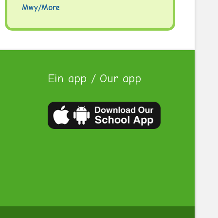
Mwy/More
Ein app / Our app