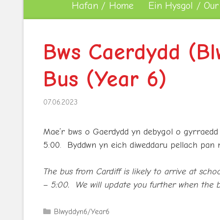
Hafan / Home
Ein Hysgol / Our
Bws Caerdydd (Blw
Bus (Year 6)
07.06.2023
Mae’r bws o Gaerdydd yn debygol o gyrraedd y
5:00. Byddwn yn eich diweddaru pellach pan 
The bus from Cardiff is likely to arrive at scho
– 5:00. We will update you further when the 
Categories
Blwyddyn6/Year6