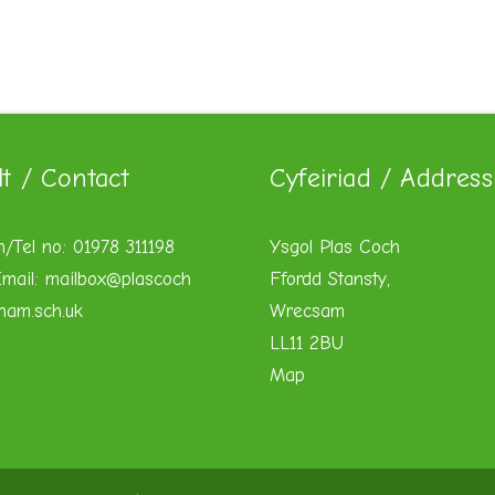
lt / Contact
Cyfeiriad / Address
n/Tel no: 01978 311198
Ysgol Plas Coch
mail:
mailbox@plascoch
Ffordd Stansty,
xham.sch.uk
Wrecsam
LL11 2BU
Map