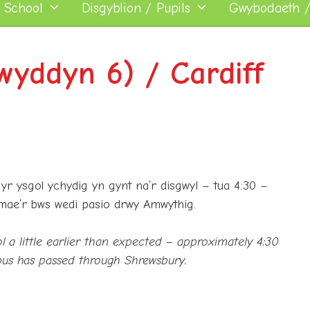
 School
Disgyblion / Pupils
Gwybodaeth /
yddyn 6) / Cardiff
r ysgol ychydig yn gynt na’r disgwyl – tua 4:30 –
mae’r bws wedi pasio drwy Amwythig.
ol a little earlier than expected – approximately 4:30
bus has passed through Shrewsbury.